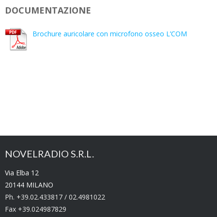
DOCUMENTAZIONE
Brochure auricolare con microfono osseo L’COM
NOVELRADIO S.R.L.
Via Elba 12
20144 MILANO
Ph. +39.02.433817 / 02.4981022
Fax +39.024987829