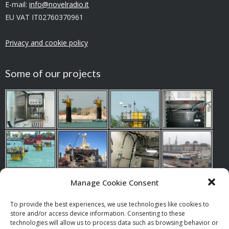
E-mail:
info@novelradio.it
EU VAT IT02760370961
Privacy and cookie policy
Some of our projects
Manage Cookie Consent
To provide the best experiences, we use technologies like cookies to
store and/or access device information. Consenting to these
Our references
technologies will allow us to process data such as browsing behavior or